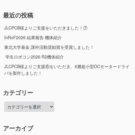
対
象:
最近の投稿
JLCPCB様よりご支援をいただきました！⑦
InRoF2026 結果報告 機体紹介
東北大学基金 課外活動奨励賞を受賞しました！
学生ロボコン2026 R2機体紹介
JLCPCB様よりご支援⑥をいただき、6層超小型DCモータードライ
バを製作しました！
カテゴリー
カ
テ
ゴ
リ
アーカイブ
ー