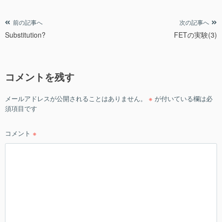
リ
ー
投
前の記事へ
次の記事へ
Substitution?
FETの実験(3)
稿
ナ
ビ
コメントを残す
ゲ
ー
メールアドレスが公開されることはありません。
※
が付いている欄は必
シ
須項目です
ョ
ン
コメント
※