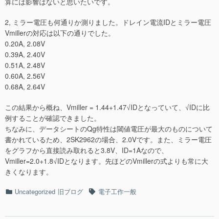
算には影響はないと思いたいです。
2, ミラー電圧も何通りか測りました。ドレイン電流IDとミラー電圧
Vmillerの対応は以下の通りでした。
0.20A, 2.08V
0.39A, 2.40V
0.51A, 2.48V
0.60A, 2.56V
0.68A, 2.64V
この結果から概ね、Vmiller = 1.44+1.47√IDとなっていて、√IDに比
例することが確認できました。
ちなみに、データシートのQg特性は閾値電圧が最大のものについて
書かれているため、2SK2962の場合、2.0Vです。また、ミラー電圧
をグラフから直接読み取れると3.8V、ID=1Aなので、
Vmiller=2.0+1.8√IDとなります。先ほどのVmillerの式よりも常に大
きくなります。
カ
タ
Uncategorized
旧ブログ
電子工作一般
テ
グ
ゴ