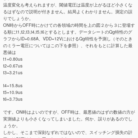
温度変化も考えられますが、閾値電圧は温度が上がるほど小さくな
るはずなので説明が付きません。結局よくわかりません。測定の誤
りでしょうか。
ON時からOFF時にかけての各領域の時間を上の図２から３に登場す
る順にt1,t2,t3,t4,t5,t6とするとします。データシートのQg特性のグ
ラフからID=0.68A、VDD=12VにおけるQg特性を予測し（そのとき
のミラー電圧についてはこの下を参照）、それをもとに計算した最
悪値は
t1=0.80us
t2=0.67us
t3=3.21us
t4=15.8us
t5=10.9us
t6=3.73us
です。ON時はよいのですが、OFF時は、最悪値のはずの数値の方が
実測値よりも小さくなってしまいました。何か、誤りがあるのでし
ょうか。
しかし、そこまで深刻なずれではないので、スイッチング損失の計