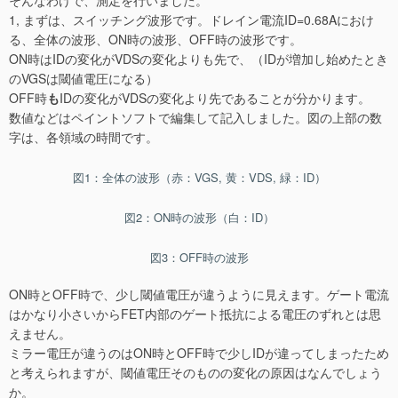
そんなわけで、測定を行いました。
1, まずは、スイッチング波形です。ドレイン電流ID=0.68Aにおけ
る、全体の波形、ON時の波形、OFF時の波形です。
ON時はIDの変化がVDSの変化よりも先で、（IDが増加し始めたとき
のVGSは閾値電圧になる）
OFF時
も
IDの変化がVDSの変化より先であることが分かります。
数値などはペイントソフトで編集して記入しました。図の上部の数
字は、各領域の時間です。
図1：全体の波形（赤：VGS, 黄：VDS, 緑：ID）
図2：ON時の波形（白：ID）
図3：OFF時の波形
ON時とOFF時で、少し閾値電圧が違うように見えます。ゲート電流
はかなり小さいからFET内部のゲート抵抗による電圧のずれとは思
えません。
ミラー電圧が違うのはON時とOFF時で少しIDが違ってしまったため
と考えられますが、閾値電圧そのものの変化の原因はなんでしょう
か。