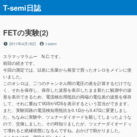
コ
T-semi日誌
ン
テ
ン
ツ
FETの実験(2)
へ
ス
投
投
2011年4月16日
t-semi
稿
稿
キ
日
者
スラマッマラムー N.C.です。
ッ
前回の続きです。
プ
今回の測定では、以前に先輩から格安で買ったオシロをメインに使
いました。
このオシロは、二つのチャンネル間の電圧の差を計算するだけでな
く、それを保存し、保存した波形を表示したまま新たに観測中の波
形を表示できるため、電流検出用抵抗の両端の電位差の波形を保存
して、それに重ねてVGSやVDSを表示するという芸当ができます。
また、実験回路の電流検知用抵抗を0.1Ωから0.47Ωに変更しまし
た。ちなみに実験中、ツェナーダイオードを殺してしまったような
ので、交換しました。その時知りましたが、ツェナーダイオードっ
て壊れると絶縁状態になるんですね。おかげで助かりました。