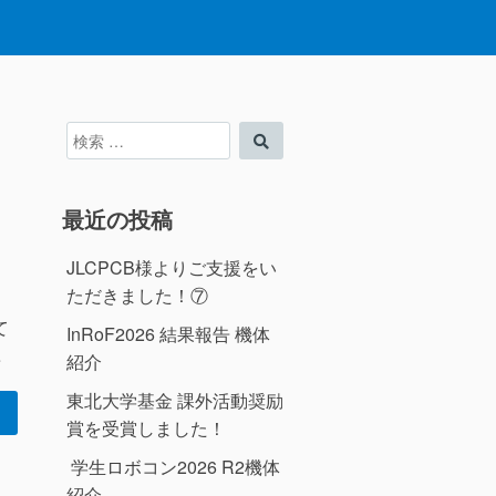
検
検
索
索
対
象:
最近の投稿
JLCPCB様よりご支援をい
ただきました！⑦
て
InRoF2026 結果報告 機体
…
紹介
東北大学基金 課外活動奨励
賞を受賞しました！
学生ロボコン2026 R2機体
紹介