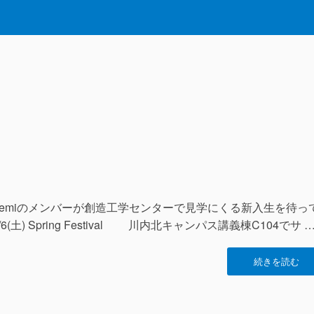
T-semiのメンバーが創造工学センターで見学にくる新入生を待っ
) Spring Festival 川内北キャンパス講義棟C104でサ 
“新
続きを読む
歓
日
程”の