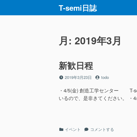
コ
T-semi日誌
ン
テ
ン
ツ
月:
2019年3月
へ
ス
キ
新歓日程
ッ
プ
投
投
2019年3月23日
todo
稿
稿
日
者
・4/5(金) 創造工学センター 
いるので、是非きてください。 ・4/6(土
カ
新
イベント
コメントする
テ
歓