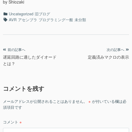
by Shiozaki
カ
Uncategorized
旧ブログ
テ
タ
AVR
アセンブラ
プログラミング一般
未分類
ゴ
グ
リ
ー
投
前の記事へ
次の記事へ
遅延回路に適したダイオード
定義済みマクロの表示
稿
とは？
ナ
ビ
ゲ
コメントを残す
ー
シ
メールアドレスが公開されることはありません。
※
が付いている欄は必
ョ
須項目です
ン
コメント
※