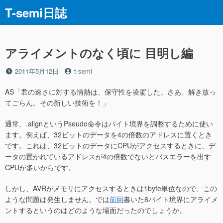
コ
T-semi日誌
ン
テ
ン
ツ
アライメントのなく頃に 目明し編
へ
ス
投
投
2011年5月12日
t-semi
稿
稿
キ
日
者
AS「君の速さに対する情熱は、保守性を凌駕した。さあ、解き放っ
ッ
てごらん。その新しい技術を！」
プ
通常、.alignというPseudo命令はバイト境界を調整するために使い
ます。例えば、32ビットのデータを4の倍数のアドレスに置くとき
です。これは、32ビットのデータにCPUがアクセスするときに、デ
ータの置かれているアドレスが4の倍数でないとバスエラーを出す
CPUが多いからです。
しかし、AVRがメモリにアクセスするときは1byte単位なので、この
ような問題は発生しません。では
前回
書いた8バイト境界にアライメ
ントするというのはどのような場面だったのでしょうか。