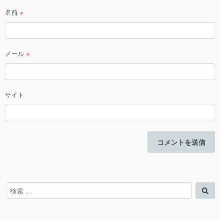
名前
※
メール
※
サイト
検
検
索
索
対
象: