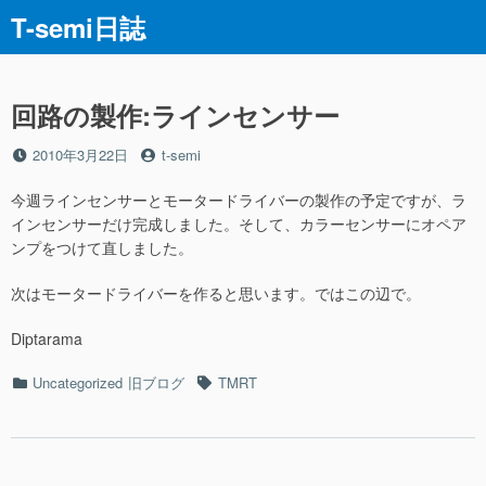
コ
T-semi日誌
ン
テ
ン
ツ
回路の製作:ラインセンサー
へ
ス
投
投
2010年3月22日
t-semi
稿
稿
キ
日
者
今週ラインセンサーとモータードライバーの製作の予定ですが、ラ
ッ
インセンサーだけ完成しました。そして、カラーセンサーにオペア
プ
ンプをつけて直しました。
次はモータードライバーを作ると思います。ではこの辺で。
Diptarama
カ
タ
Uncategorized
旧ブログ
TMRT
テ
グ
ゴ
リ
ー