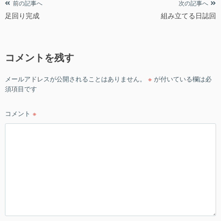
投
前の記事へ
次の記事へ
足回り完成
組み立てる日誌回
稿
ナ
ビ
コメントを残す
ゲ
ー
メールアドレスが公開されることはありません。
※
が付いている欄は必
シ
須項目です
ョ
ン
コメント
※