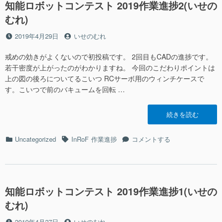
ト
知能ロボットコンテスト 2019作業進捗2(いせの
テ
コ
むれ)
ス
ン
ト
テ
投
投
2019年4月29日
いせのむれ
2019
ス
稿
稿
作
ト
日
者
戒めの効きがよくないので初投稿です。 2回目もCADの進捗です。
業
2019
進
若干密度が上がったのがわかりますね。 今回のこだわりポイントは
作
捗
上の図の後ろについてるこいつ RCサーボ用のウィンチケースで
業
3(い
す。こいつで前のバキュームを回転 …
進
せ
捗
の
3(い
“知
続きを読む
む
せ
能
れ)”の
の
ロ
カ
タ
知
Uncategorized
InRoF
作業進捗
コメントする
む
ボ
テ
グ
能
れ)
ッ
ゴ
ロ
に
ト
リ
ボ
コ
ー
ッ
ン
ト
知能ロボットコンテスト 2019作業進捗1(いせの
テ
コ
むれ)
ス
ン
ト
テ
投
投
2019年4月27日
いせのむれ