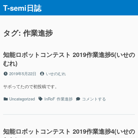
コ
T-semi日誌
ン
テ
ン
ツ
タグ:
作業進捗
へ
ス
キ
知能ロボットコンテスト 2019作業進捗5(いせの
ッ
むれ)
プ
投
投
2019年5月22日
いせのむれ
稿
稿
日
者
サボってたので初投稿です。
カ
タ
知
Uncategorized
InRoF
作業進捗
コメントする
テ
グ
能
ゴ
ロ
リ
ボ
ー
ッ
ト
知能ロボットコンテスト 2019作業進捗4(いせの
コ