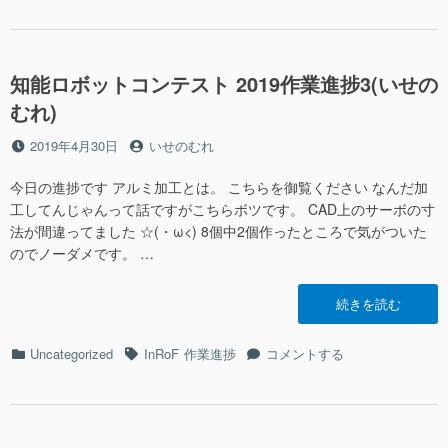
業
ゴ
PRINT
2019
進
リ
FAILURE!!!
作
捗
ー
に
業
4(い
知能ロボットコンテスト 2019作業進捗3(いせの
進
せ
捗
むれ)
の
4(い
む
せ
投
投
2019年4月30日
いせのむれ
れ)”の
の
稿
稿
む
日
者
今日の進捗です アルミ加工とは。 こちらを御覧ください なんだ加
れ)
工してんじゃんって話ですがこちらボツです。 CAD上のサーボの寸
に
法が間違ってました ☆(・ω<) 8個中2個作ったところで気がついた
のでノーダメです。 …
“知
続きを読む
能
ロ
カ
タ
知
Uncategorized
InRoF
作業進捗
コメントする
ボ
テ
グ
能
ッ
ゴ
ロ
ト
リ
ボ
コ
ー
ッ
ン