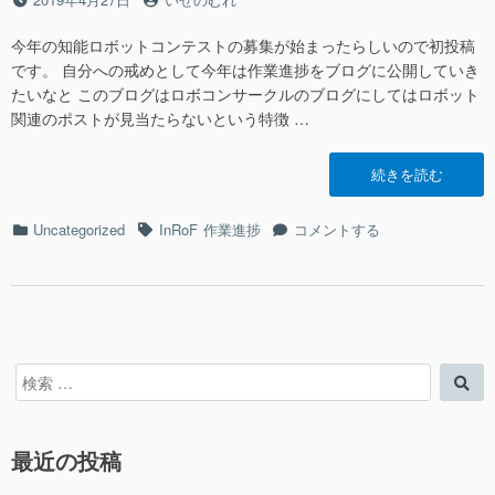
2019
ス
稿
稿
作
ト
日
者
今年の知能ロボットコンテストの募集が始まったらしいので初投稿
業
2019
進
です。 自分への戒めとして今年は作業進捗をブログに公開していき
作
捗
たいなと このブログはロボコンサークルのブログにしてはロボット
業
2(い
関連のポストが見当たらないという特徴 …
進
せ
捗
の
2(い
“知
続きを読む
む
せ
能
れ)”の
の
ロ
カ
タ
知
Uncategorized
InRoF
作業進捗
コメントする
む
ボ
テ
グ
能
れ)
ッ
ゴ
ロ
に
ト
リ
ボ
コ
ー
ッ
ン
ト
テ
コ
ス
検
検
ン
ト
索
索
テ
2019
対
ス
作
象:
ト
最近の投稿
業
2019
進
作