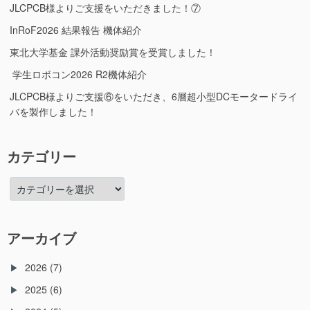
捗
JLCPCB様よりご支援をいただきました！⑦
業
1(い
進
InRoF2026 結果報告 機体紹介
せ
捗
の
東北大学基金 課外活動奨励賞を受賞しました！
1(い
む
せ
学生ロボコン2026 R2機体紹介
れ)”の
の
JLCPCB様よりご支援⑥をいただき、6層超小型DCモータードライ
む
れ)
バを製作しました！
に
カテゴリー
カ
テ
ゴ
リ
アーカイブ
ー
2026
(7)
2025
(6)