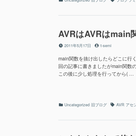
テ
グ
ゴ
リ
ー
AVRはAVRはma
投
投
2011年5月17日
t-semi
稿
稿
日
者
main関数を抜け出したらどこに
回の記事に書きましたがmain関数
この後に少し処理を行ってから( …
カ
タ
Uncategorized
旧ブログ
AVR
アセ
テ
グ
ゴ
リ
ー