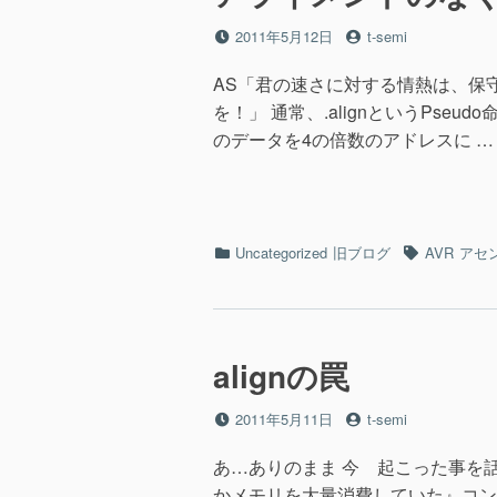
投
投
2011年5月12日
t-semi
稿
稿
日
者
AS「君の速さに対する情熱は、保
を！」 通常、.alignというPs
のデータを4の倍数のアドレスに …
カ
タ
Uncategorized
旧ブログ
AVR
アセ
テ
グ
ゴ
リ
ー
alignの罠
投
投
2011年5月11日
t-semi
稿
稿
日
者
あ…ありのまま 今 起こった事を
かメモリを大量消費していた』コン