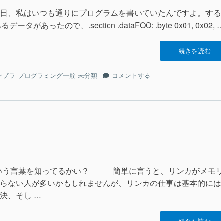
と
る
し
日、私はいつも通りにプログラムを書いていたんですよ。する
こ
か
あったので、.section .dataFOO: .byte 0x01, 0x02, 
と
で
し
き
か
な
“怪
続きを読む
で
い
談：
き
私
初
怪
な
ンブラ
プログラミング一般
未分類
コメントする
を
期
談：
い
許
化
初
私
し
さ
期
を
て
れ
化
許
下
な
さ
し
さ
い.data
れ
て
い”の
セ
な
下
ク
い.data
さ
シ
セ
い
ョ
ていう言葉を知ってるかい？ 簡単に言うと、リンカがメモ
ク
に
ン”の
らない人が多いかもしれませんが、リンカの仕事は基本的には
シ
ョ
決、そし …
ン
に
“怪
続きを読む