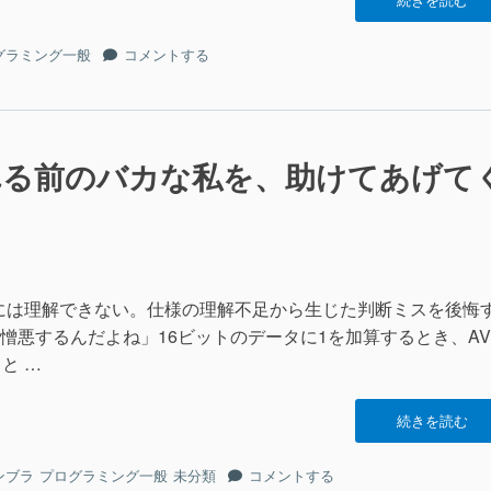
談
前
怪
グラミング一般
コメントする
夜”の
談
前
夜
に
れる前のバカな私を、助けてあげて
には理解できない。仕様の理解不足から生じた判断ミスを後悔
憎悪するんだよね」16ビットのデータに1を加算するとき、AV
と …
“命
続きを読む
令
セ
命
ンブラ
プログラミング一般
未分類
コメントする
ッ