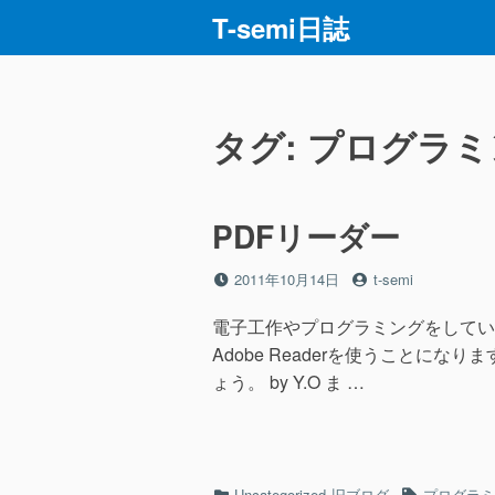
コ
T-semi日誌
ン
テ
ン
ツ
タグ:
プログラミ
へ
ス
キ
PDFリーダー
ッ
プ
投
投
2011年10月14日
t-semi
稿
稿
日
者
電子工作やプログラミングをしてい
Adobe Readerを使うことにな
ょう。 by Y.O ま …
カ
タ
Uncategorized
旧ブログ
プログラミ