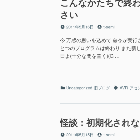
こんなかたちで終
さい
投
投
2011年5月16日
t-semi
稿
稿
日
者
今 万感の思いを込めて 命令が実行
とつのプログラムは終わり また新し
日よ(十分な間を置く)(G …
カ
タ
Uncategorized
旧ブログ
AVR
アセ
テ
グ
ゴ
リ
ー
怪談：初期化されない
投
投
2011年5月15日
t-semi