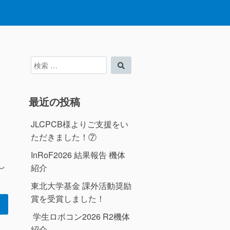
検
検
索
索
対
象:
最近の投稿
JLCPCB様よりご支援をい
ただきました！⑦
InRoF2026 結果報告 機体
し
紹介
東北大学基金 課外活動奨励
賞を受賞しました！
学生ロボコン2026 R2機体
紹介