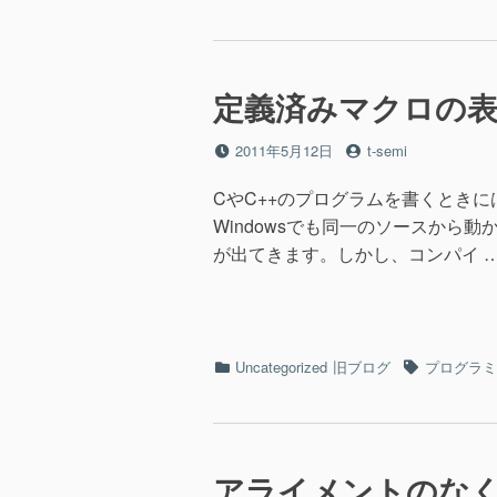
テ
グ
ゴ
リ
ー
定義済みマクロの
投
投
2011年5月12日
t-semi
稿
稿
日
者
CやC++のプログラムを書くとき
Windowsでも同一のソースから動
が出てきます。しかし、コンパイ 
カ
タ
Uncategorized
旧ブログ
プログラミ
テ
グ
ゴ
リ
ー
アライメントのなく