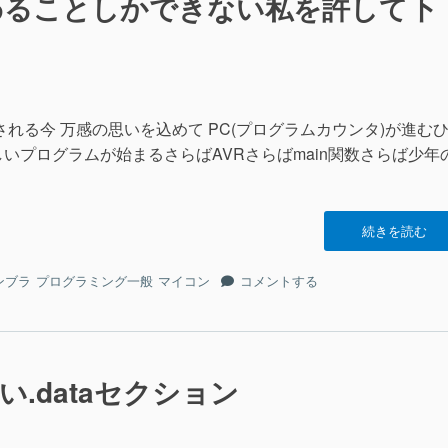
わることしかできない私を許して下
抜
数
け
を
出
抜
し
け
て
出
み
し
る”の
される今 万感の思いを込めて PC(プログラムカウンタ)が進む
て
いプログラムが始まるさらばAVRさらばmain関数さらば少年
み
る
に
“こ
続きを読む
ん
な
こ
ンブラ
プログラミング一般
マイコン
コメントする
か
ん
た
な
ち
か
で
た
終
ち
.dataセクション
わ
で
る
終
こ
わ