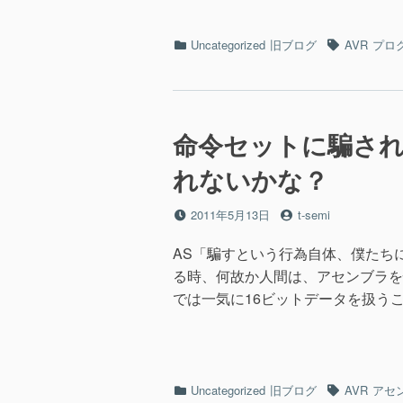
カ
タ
Uncategorized
旧ブログ
AVR
プロ
テ
グ
ゴ
リ
ー
命令セットに騙さ
れないかな？
投
投
2011年5月13日
t-semi
稿
稿
日
者
AS「騙すという行為自体、僕たち
る時、何故か人間は、アセンブラを
では一気に16ビットデータを扱うこ
カ
タ
Uncategorized
旧ブログ
AVR
アセ