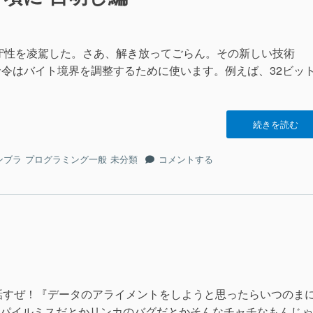
ロ
い
示”の
れ
の
か
な
表
な？”の
い
示
守性を凌駕した。さあ、解き放ってごらん。その新しい技術
か
に
な？
eudo命令はバイト境界を調整するために使います。例えば、32ビッ
に
“ア
続きを読む
ラ
イ
ア
ンブラ
プログラミング一般
未分類
コメントする
メ
ラ
ン
イ
ト
メ
の
ン
な
ト
く
の
頃
な
に
く
目
頃
明
話すぜ！『データのアライメントをしようと思ったらいつのま
に
し
パイルミスだとかリンカのバグだとかそんなチャチなもんじゃ
目