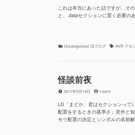
稿
稿
日
者
これは本当にあった話ですが…その
と、.dataセクションに置く必要のあるデータが
カ
タ
Uncategorized
旧ブログ
AVR
アセ
テ
グ
ゴ
リ
ー
怪談前夜
投
投
2011年5月14日
t-semi
稿
稿
日
者
LD「まどか、君はセクションっ
配置をするときの基準さ」意外と知
モリ配置の決定とシンボルの名前解