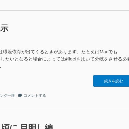
令
ト
セ
に
ッ
騙
ト
さ
に
表示
れ
騙
る
さ
前
れ
の
る
バ
には環境依存が出てくるときがあります。たとえばMacでも
前
カ
かしたいとなると場合によっては#ifdefを用いて分岐をさせる必
の
な
バ
…
私
カ
を、
な
助
“定
続きを読む
私
け
義
を、
て
済
助
定
ング一般
コメントする
あ
み
け
義
げ
マ
て
済
て
ク
あ
み
く
ロ
げ
マ
れ
の
て
ク
頃に 目明し編
な
表
く