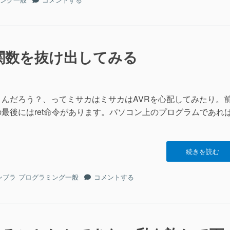
ダ
リ
ー”の
ー
ダ
ー
に
in関数を抜け出してみる
行くんだろう？、ってミサカはミサカはAVRを心配してみたり。
の最後にはret命令があります。パソコン上のプログラムであれ
“AVR
続きを読む
は
AVR
AVR
ンブラ
プログラミング一般
コメントする
は
は
main
AVR
関
は
数
main
を
関