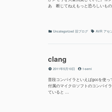
あ 断じてねえもっと恐ろしいもの
カ
タ
Uncategorized
旧ブログ
AVR
アセ
テ
グ
ゴ
リ
ー
clang
投
投
2011年5月10日
t-semi
稿
稿
日
者
普段コンパイラといえばgccを使っている
付属のマイクロソフトのコンパイラで
ていると …