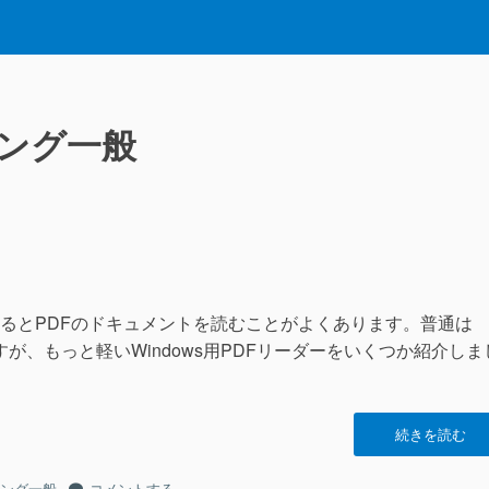
ング一般
るとPDFのドキュメントを読むことがよくあります。普通は
りますが、もっと軽いWindows用PDFリーダーをいくつか紹介しま
“PDF
続きを読む
リ
ー
PDF
ング一般
コメントする