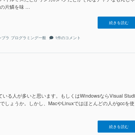
編”の
明
の片鱗を味 …
し
編
“align
続きを読む
に
の
罠”の
align
ンブラ
プログラミング一般
1件のコメント
の
罠
へ
の
人が多いと思います。もしくはWindowsならVisual Studi
しょうか。しかし、MacやLinuxではほとんどの人がgccを使
“clang”の
続きを読む