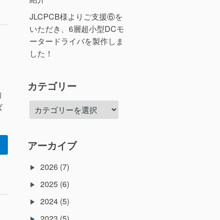
JLCPCB様よりご支援⑥を
いただき、6層超小型DCモ
ータードライバを製作しま
した！
カテゴリー
前
カ
ば
テ
ゴ
リ
アーカイブ
ー
2026
(7)
2025
(6)
2024
(5)
2023
(5)