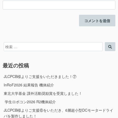
検
検
索
索
対
象:
最近の投稿
JLCPCB様よりご支援をいただきました！⑦
InRoF2026 結果報告 機体紹介
東北大学基金 課外活動奨励賞を受賞しました！
学生ロボコン2026 R2機体紹介
JLCPCB様よりご支援⑥をいただき、6層超小型DCモータードライ
バを製作しました！