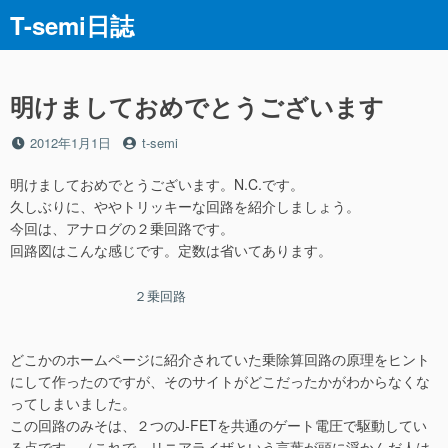
コ
T-semi日誌
ン
テ
ン
ツ
明けましておめでとうございます
へ
ス
投
投
2012年1月1日
t-semi
稿
稿
キ
日
者
明けましておめでとうございます。N.C.です。
ッ
久しぶりに、ややトリッキーな回路を紹介しましょう。
プ
今回は、アナログの２乗回路です。
回路図はこんな感じです。定数は省いてあります。
２乗回路
どこかのホームページに紹介されていた乗除算回路の原理をヒント
にして作ったのですが、そのサイトがどこだったかがわからなくな
ってしまいました。
この回路のみそは、２つのJ-FETを共通のゲート電圧で駆動してい
る点です。（これで、リニアライザという言葉が頭に浮かんだ人は