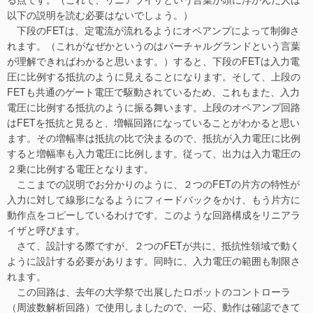
以下の説明を読む必要はないでしょう。）
下段のFETは、定電流が流れるようにオペアンプによって制御さ
れます。（これがなぜかというのはバーチャルグランドという言葉
が理解できればわかると思います。）すると、下段のFETは入力電
圧に比例する抵抗のように見えることになります。そして、上段の
FETも共通のゲート電圧で駆動されているため、これもまた、入力
電圧に比例する抵抗のように振る舞います。上段のオペアンプ回路
はFETを抵抗と見ると、増幅回路になっていることがわかると思い
ます。その増幅率は抵抗の比で決まるので、抵抗が入力電圧に比例
すると増幅率も入力電圧に比例します。従って、出力は入力電圧の
２乗に比例する電圧となります。
ここまでの説明でお分かりのように、２つのFETの片方の特性が
入力に対して線形になるようにフィードバックをかけ、もう片方に
動作点をコピーしているわけです。このような回路構成をリニアラ
イザと呼びます。
さて、設計する際ですが、２つのFETが共に、抵抗性領域で動く
ように設計する必要があります。同時に、入力電圧の範囲も制限さ
れます。
この回路は、去年の大学祭で出展したロボットのコントローラ
（周波数解析回路）で使用しましたので、一応、動作は確認できて