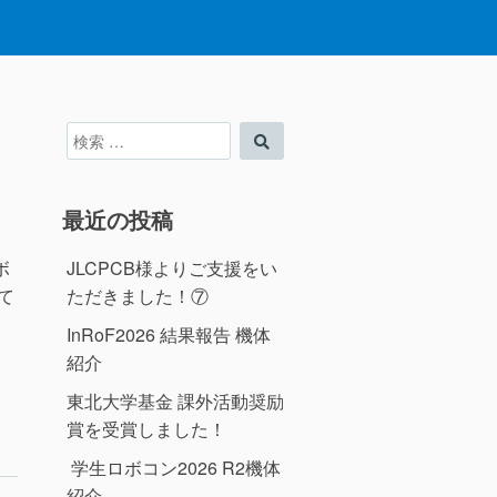
検
検
索
索
対
象:
最近の投稿
JLCPCB様よりご支援をい
ボ
ただきました！⑦
て
InRoF2026 結果報告 機体
紹介
東北大学基金 課外活動奨励
賞を受賞しました！
学生ロボコン2026 R2機体
紹介