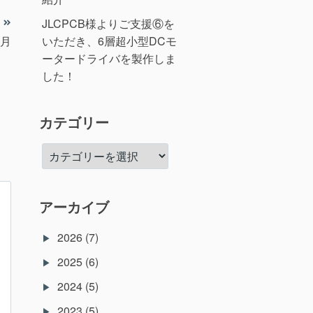
JLCPCB様よりご支援⑥を
いただき、6層超小型DCモ
か月
ータードライバを製作しま
した！
カテゴリー
カ
テ
ゴ
リ
アーカイブ
ー
2026
(7)
2025
(6)
2024
(5)
2023
(5)