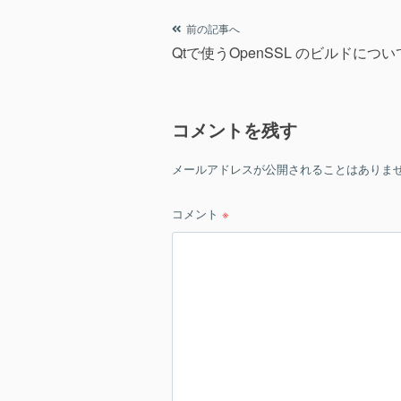
ー
投
前の記事へ
Qtで使うOpenSSL のビルドについ
稿
ナ
コメントを残す
ビ
ゲ
メールアドレスが公開されることはありま
ー
コメント
※
シ
ョ
ン