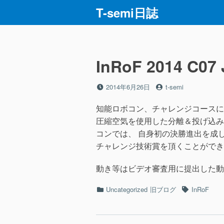
コ
T-semi日誌
ン
テ
ン
ツ
InRoF 2014 C07
へ
ス
投
投
2014年6月26日
t-semi
キ
稿
稿
ッ
日
者
知能ロボコン、チャレンジコースに出場し
プ
圧縮空気を使用した分離＆投げ込み
コンでは、 自身初の決勝進出を成
チャレンジ技術賞を頂くことができ
動き等はビデオ審査用に提出した動
カ
タ
Uncategorized
旧ブログ
InRoF
テ
グ
ゴ
リ