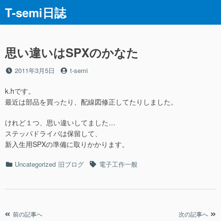
コ
T-semi日誌
ン
テ
ン
ツ
思い違いはSPXのかなた
へ
ス
投
投
2011年3月5日
t-semi
稿
稿
キ
日
者
k.hです。
ッ
最近は部品を買ったり、配線図修正してたりしました。
プ
けれど１つ、思い違いしてました…
ステッパドライバは保留して、
新入生用SPXの準備に取りかかります。
カ
タ
Uncategorized
旧ブログ
電子工作一般
テ
グ
ゴ
リ
ー
投
前の記事へ
次の記事へ