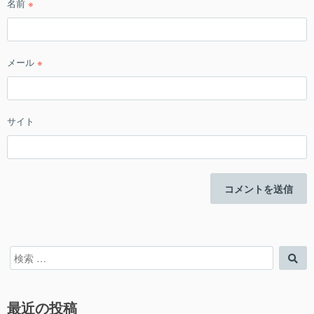
名前
※
メール
※
サイト
検
検
索
索
対
象:
最近の投稿