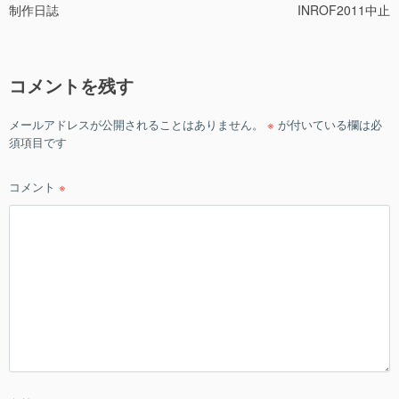
制作日誌
INROF2011中止
稿
ナ
ビ
コメントを残す
ゲ
ー
メールアドレスが公開されることはありません。
※
が付いている欄は必
シ
須項目です
ョ
ン
コメント
※