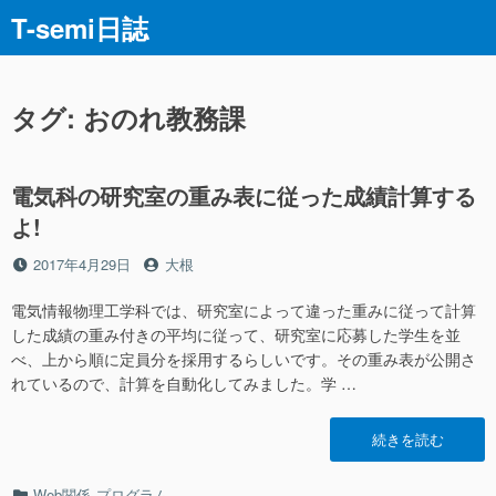
コ
T-semi日誌
ン
テ
ン
ツ
タグ:
おのれ教務課
へ
ス
キ
電気科の研究室の重み表に従った成績計算する
ッ
よ!
プ
投
投
2017年4月29日
大根
稿
稿
日
者
電気情報物理工学科では、研究室によって違った重みに従って計算
した成績の重み付きの平均に従って、研究室に応募した学生を並
べ、上から順に定員分を採用するらしいです。その重み表が公開さ
れているので、計算を自動化してみました。学 …
“電
続きを読む
気
科
カ
Web関係
プログラム