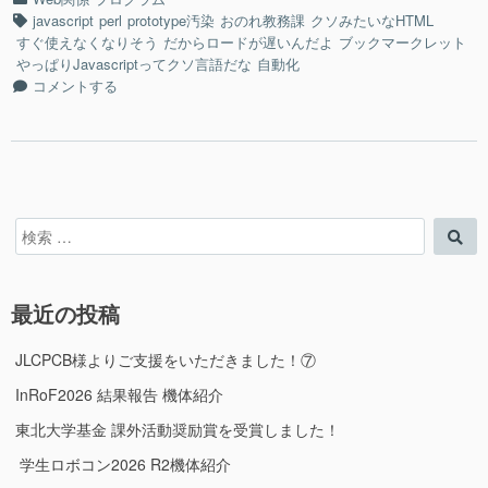
の
テ
タ
javascript
perl
prototype汚染
おのれ教務課
クソみたいなHTML
研
ゴ
グ
すぐ使えなくなりそう
だからロードが遅いんだよ
ブックマークレット
究
リ
やっぱりJavascriptってクソ言語だな
自動化
室
ー
電
コメントする
の
気
重
科
み
の
表
研
に
究
従
室
っ
検
検
の
た
索
索
重
成
対
み
績
象:
表
最近の投稿
計
に
算
従
す
JLCPCB様よりご支援をいただきました！⑦
っ
る
た
InRoF2026 結果報告 機体紹介
よ!”の
成
東北大学基金 課外活動奨励賞を受賞しました！
績
計
学生ロボコン2026 R2機体紹介
算