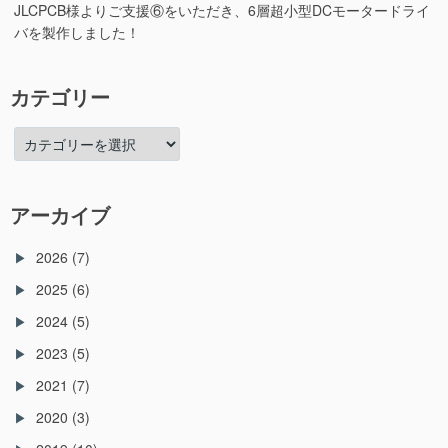
JLCPCB様よりご支援⑥をいただき、6層超小型DCモータードライ
す
る
バを製作しました！
よ!
に
カテゴリー
カ
テ
ゴ
リ
アーカイブ
ー
2026
(7)
2025
(6)
2024
(5)
2023
(5)
2021
(7)
2020
(3)